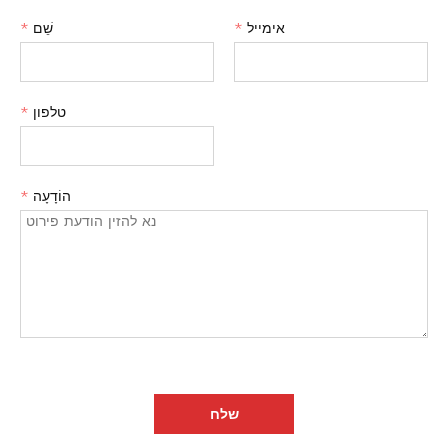
אימייל
*
שֵׁם
*
טלפון
*
הוֹדָעָה
*
שלח