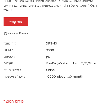
לתפעול ומצויד בשמע איכותי - זהו ה- XPS10 המעוצב להפליא.
הצליל האיכותי של רולנד יופיע במקומות ביצועים שונים עם הידיים
שלך !!
צור קשר
Inquiry Basket
XPS-10
קוד מוצר：
מסרב
OEM：
זמין
לִטעוֹם：
PayPal,Western Union,T/T,Other
תַשְׁלוּם：
China
איזור מוצא：
10000 piece לְכָל month
יכולת אספקה：
פירוט המוצר